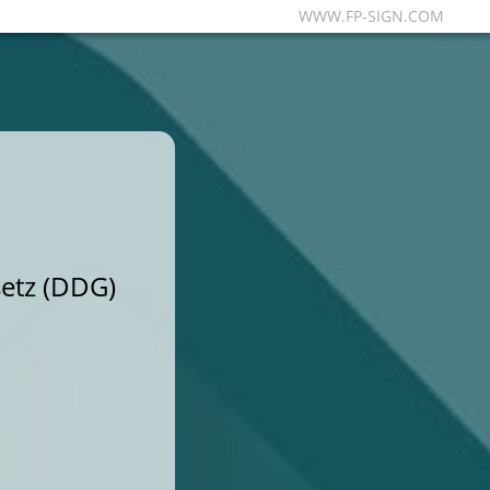
WWW.FP-SIGN.COM
etz (DDG)