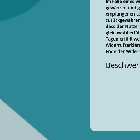
Im Falle eines 
gewähren und gg
empfangenen Lei
zurückgewähren,
dass der Nutzer
gleichwohl erfü
Tagen erfüllt w
Widerrufserklär
Ende der Wider
Beschwe