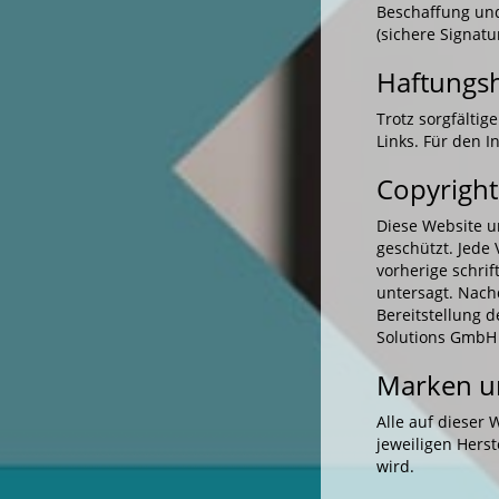
Beschaffung und
(sichere Signa
Haftungs
Trotz sorgfältig
Links. Für den I
Copyright
Diese Website u
geschützt. Jede
vorherige schri
untersagt. Nach
Bereitstellung d
Solutions GmbH g
Marken u
Alle auf dieser
jeweiligen Hers
wird.