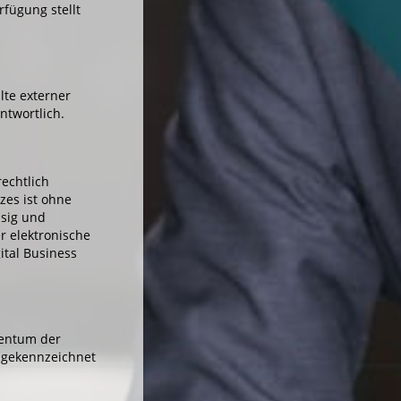
fügung stellt
lte externer
ntwortlich.
echtlich
zes ist ohne
ssig und
r elektronische
gital Business
gentum der
t gekennzeichnet