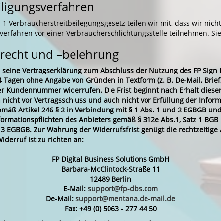
eiligungsverfahren
1 Verbraucherstreitbeilegungsgesetz teilen wir mit, dass wir nich
sverfahren vor einer Verbraucherschlichtungsstelle teilnehmen. Si
recht und –belehrung
 seine Vertragserklärung zum Abschluss der Nutzung des FP Sign 
 Tagen ohne Angabe von Gründen in Textform (z. B. De-Mail, Brief, 
r Kundennummer widerrufen. Die Frist beginnt nach Erhalt dieser
 nicht vor Vertragsschluss und auch nicht vor Erfüllung der Inform
emäß Artikel 246 § 2 in Verbindung mit § 1 Abs. 1 und 2 EGBGB und
nformationspflichten des Anbieters gemäß § 312e Abs.1, Satz 1 BGB
 § 3 EGBGB. Zur Wahrung der Widerrufsfrist genügt die rechtzeitig
iderruf ist zu richten an:
FP Digital Business Solutions GmbH
Barbara-McClintock-Straße 11
12489 Berlin
E-Mail:
support@fp-dbs.com
De-Mail:
support@mentana.de-mail.de
Fax: +49 (0) 5063 - 277 44 50