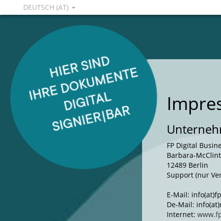
DEUTSCH (AT)
Impre
Unternehm
FP Digital Busi
Barbara-McClint
12489 Berlin
Support (nur Ve
E-Mail: info(at)
De-Mail: info(a
Internet:
www.f