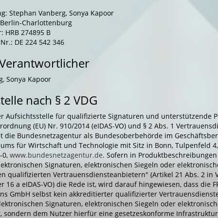
g: Stephan Vanberg, Sonya Kapoor
 Berlin-Charlottenburg
: HRB 274895 B
Nr.: DE 224 542 346
 Verantwortlicher
g, Sonya Kapoor
stelle nach § 2 VDG
 Aufsichtsstelle für qualifizierte Signaturen und unterstützende 
erordnung (EU) Nr. 910/2014 (eIDAS-VO) und § 2 Abs. 1 Vertrauensd
t die Bundesnetzagentur als Bundesoberbehörde im Geschäftsber
ums für Wirtschaft und Technologie mit Sitz in Bonn, Tulpenfeld 4
-0,
www.bundesnetzagentur.de
. Sofern in Produktbeschreibungen
elektronischen Signaturen, elektronischen Siegeln oder elektronisc
en qualifizierten Vertrauensdiensteanbietern" (Artikel 21 Abs. 2 in
 16 a eIDAS-VO) die Rede ist, wird darauf hingewiesen, dass die FP
ns GmbH selbst kein akkreditierter qualifizierter Vertrauensdienst
lektronischen Signaturen, elektronischen Siegeln oder elektronisc
t, sondern dem Nutzer hierfür eine gesetzeskonforme Infrastruktur