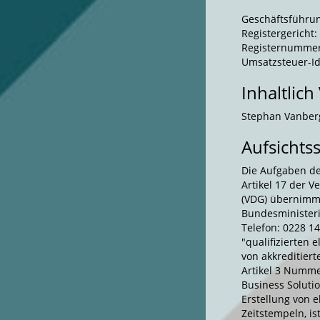
Geschäftsführun
Registergericht:
Registernummer
Umsatzsteuer-Id
Inhaltlich
Stephan Vanber
Aufsichts
Die Aufgaben der
Artikel 17 der V
(VDG) übernimm
Bundesministeri
Telefon: 0228 14
"qualifizierten 
von akkreditiert
Artikel 3 Nummer
Business Solutio
Erstellung von e
Zeitstempeln, is