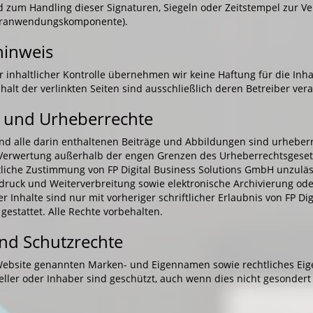
 zum Handling dieser Signaturen, Siegeln oder Zeitstempel zur Ver
turanwendungskomponente).
hinweis
er inhaltlicher Kontrolle übernehmen wir keine Haftung für die Inha
nhalt der verlinkten Seiten sind ausschließlich deren Betreiber vera
 und Urheberrechte
nd alle darin enthaltenen Beiträge und Abbildungen sind urheberr
 Verwertung außerhalb der engen Grenzen des Urheberrechtsgeset
ftliche Zustimmung von FP Digital Business Solutions GmbH unzulä
druck und Weiterverbreitung sowie elektronische Archivierung ode
er Inhalte sind nur mit vorheriger schriftlicher Erlaubnis von FP Di
estattet. Alle Rechte vorbehalten.
nd Schutzrechte
 Website genannten Marken- und Eigennamen sowie rechtliches Ei
teller oder Inhaber sind geschützt, auch wenn dies nicht gesonder