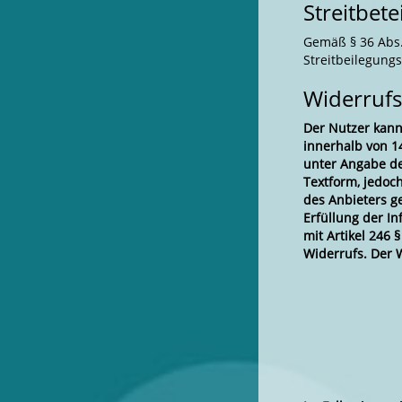
Streitbet
Gemäß § 36 Abs. 
Streitbeilegung
Widerrufs
Der Nutzer kann
innerhalb von 14
unter Angabe de
Textform, jedoch
des Anbieters g
Erfüllung der I
mit Artikel 246
Widerrufs. Der W