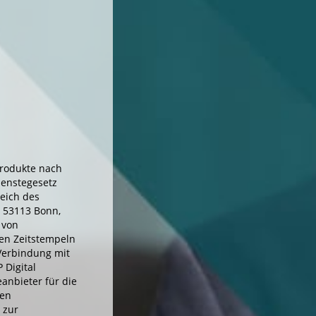
Produkte nach
ienstegesetz
eich des
, 53113 Bonn,
 von
hen Zeitstempeln
 Verbindung mit
 Digital
eanbieter für die
hen
 zur