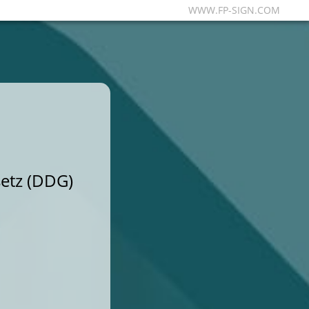
WWW.FP-SIGN.COM
etz (DDG)