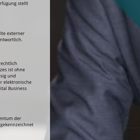
fügung stellt
lte externer
ntwortlich.
echtlich
zes ist ohne
ssig und
r elektronische
gital Business
gentum der
t gekennzeichnet