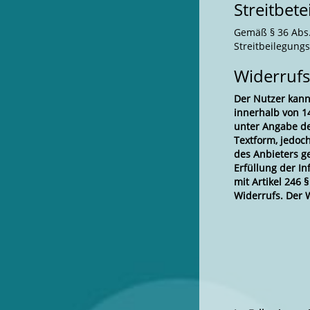
Streitbet
Gemäß § 36 Abs. 
Streitbeilegung
Widerrufs
Der Nutzer kann
innerhalb von 14
unter Angabe de
Textform, jedoch
des Anbieters g
Erfüllung der I
mit Artikel 246
Widerrufs. Der W