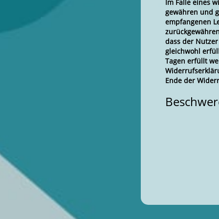
Im Falle eines 
gewähren und gg
empfangenen Lei
zurückgewähren,
dass der Nutzer
gleichwohl erfü
Tagen erfüllt w
Widerrufserklär
Ende der Wider
Beschwe