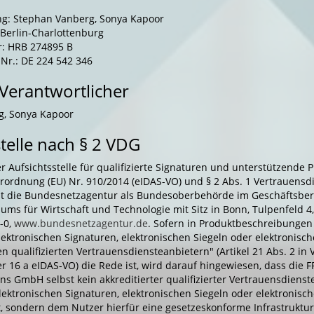
g: Stephan Vanberg, Sonya Kapoor
 Berlin-Charlottenburg
: HRB 274895 B
Nr.: DE 224 542 346
 Verantwortlicher
g, Sonya Kapoor
stelle nach § 2 VDG
 Aufsichtsstelle für qualifizierte Signaturen und unterstützende 
erordnung (EU) Nr. 910/2014 (eIDAS-VO) und § 2 Abs. 1 Vertrauensd
t die Bundesnetzagentur als Bundesoberbehörde im Geschäftsber
ums für Wirtschaft und Technologie mit Sitz in Bonn, Tulpenfeld 4
-0,
www.bundesnetzagentur.de
. Sofern in Produktbeschreibungen
elektronischen Signaturen, elektronischen Siegeln oder elektronisc
en qualifizierten Vertrauensdiensteanbietern" (Artikel 21 Abs. 2 in
 16 a eIDAS-VO) die Rede ist, wird darauf hingewiesen, dass die FP
ns GmbH selbst kein akkreditierter qualifizierter Vertrauensdienst
lektronischen Signaturen, elektronischen Siegeln oder elektronisc
t, sondern dem Nutzer hierfür eine gesetzeskonforme Infrastruktur