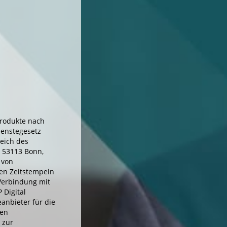
Produkte nach
ienstegesetz
eich des
, 53113 Bonn,
 von
hen Zeitstempeln
 Verbindung mit
 Digital
eanbieter für die
hen
 zur