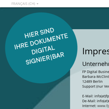
FRANÇAIS (CH)
Impre
Unternehm
FP Digital Busi
Barbara-McClint
12489 Berlin
Support (nur Ve
E-Mail: info(at)
De-Mail: info(a
Internet:
www.f