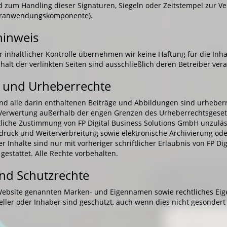
 zum Handling dieser Signaturen, Siegeln oder Zeitstempel zur Ver
turanwendungskomponente).
hinweis
er inhaltlicher Kontrolle übernehmen wir keine Haftung für die Inha
nhalt der verlinkten Seiten sind ausschließlich deren Betreiber vera
 und Urheberrechte
nd alle darin enthaltenen Beiträge und Abbildungen sind urheberr
 Verwertung außerhalb der engen Grenzen des Urheberrechtsgeset
ftliche Zustimmung von FP Digital Business Solutions GmbH unzulä
druck und Weiterverbreitung sowie elektronische Archivierung ode
er Inhalte sind nur mit vorheriger schriftlicher Erlaubnis von FP Di
estattet. Alle Rechte vorbehalten.
nd Schutzrechte
 Website genannten Marken- und Eigennamen sowie rechtliches Ei
teller oder Inhaber sind geschützt, auch wenn dies nicht gesonder