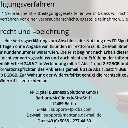
eiligungsverfahren
1 Verbraucherstreitbeilegungsgesetz teilen wir mit, dass wir nich
sverfahren vor einer Verbraucherschlichtungsstelle teilnehmen. Si
recht und –belehrung
 seine Vertragserklärung zum Abschluss der Nutzung des FP Sign 
 Tagen ohne Angabe von Gründen in Textform (z. B. De-Mail, Brief, 
r Kundennummer widerrufen. Die Frist beginnt nach Erhalt dieser
 nicht vor Vertragsschluss und auch nicht vor Erfüllung der Inform
emäß Artikel 246 § 2 in Verbindung mit § 1 Abs. 1 und 2 EGBGB und
nformationspflichten des Anbieters gemäß § 312e Abs.1, Satz 1 BGB
 § 3 EGBGB. Zur Wahrung der Widerrufsfrist genügt die rechtzeitig
iderruf ist zu richten an:
FP Digital Business Solutions GmbH
Barbara-McClintock-Straße 11
12489 Berlin
E-Mail:
support@fp-dbs.com
De-Mail:
support@mentana.de-mail.de
Fax: +49 (0) 5063 - 277 44 50