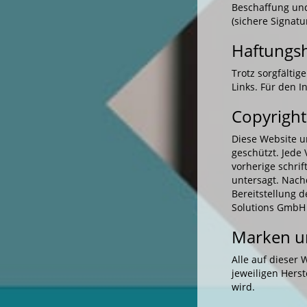
Beschaffung und
(sichere Signa
Haftungs
Trotz sorgfältig
Links. Für den I
Copyright
Diese Website u
geschützt. Jede
vorherige schri
untersagt. Nach
Bereitstellung d
Solutions GmbH g
Marken u
Alle auf dieser
jeweiligen Hers
wird.