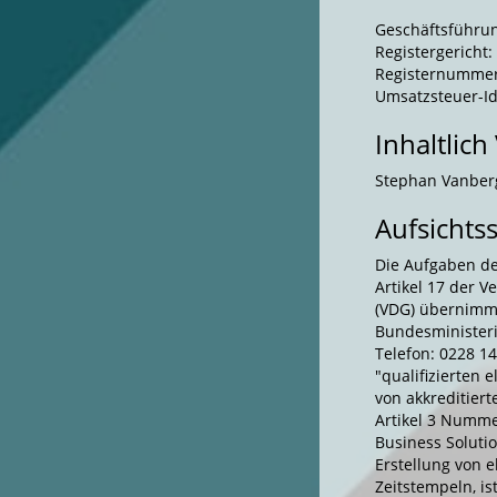
Geschäftsführun
Registergericht:
Registernummer
Umsatzsteuer-Id
Inhaltlich
Stephan Vanber
Aufsichts
Die Aufgaben der
Artikel 17 der V
(VDG) übernimm
Bundesministeri
Telefon: 0228 14
"qualifizierten 
von akkreditiert
Artikel 3 Nummer
Business Solutio
Erstellung von e
Zeitstempeln, is