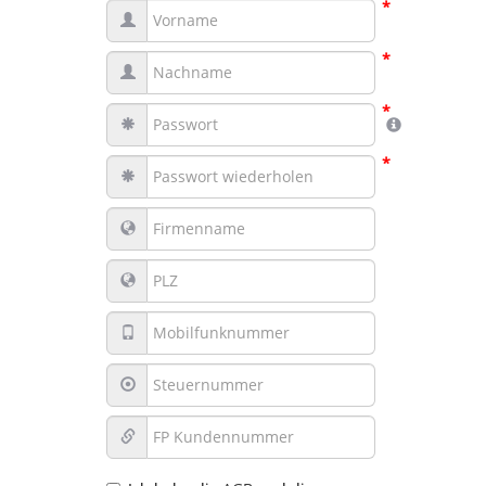
*
*
*
*