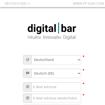
DEUTSCH (DE)
WWW.FP-SIGN.COM
*
*
*
*