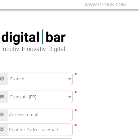
WWW.FP-SIGN.COM
*
*
*
*