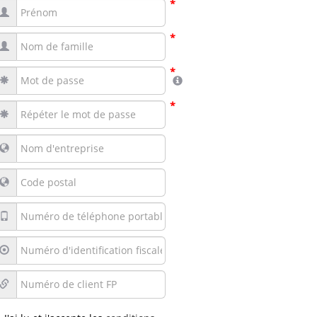
*
*
*
*