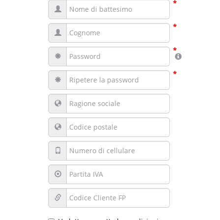
*
*
*
*