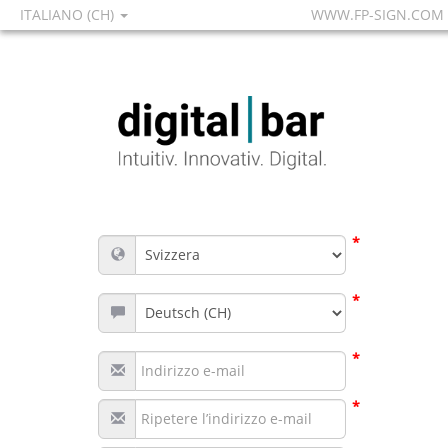
ITALIANO (CH)
WWW.FP-SIGN.COM
*
*
*
*